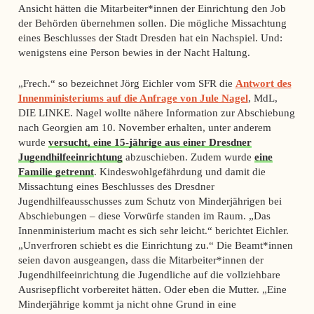
Ansicht hätten die Mitarbeiter*innen der Einrichtung den Job
der Behörden übernehmen sollen. Die mögliche Missachtung
eines Beschlusses der Stadt Dresden hat ein Nachspiel. Und:
wenigstens eine Person bewies in der Nacht Haltung.
„Frech.“ so bezeichnet Jörg Eichler vom SFR die
Antwort des
Innenministeriums auf die Anfrage von Jule Nagel
, MdL,
DIE LINKE. Nagel wollte nähere Information zur Abschiebung
nach Georgien am 10. November erhalten, unter anderem
wurde
versucht, eine 15-jährige aus einer Dresdner
Jugendhilfeeinrichtung
abzuschieben. Zudem wurde
eine
Familie getrennt
. Kindeswohlgefährdung und damit die
Missachtung eines Beschlusses des Dresdner
Jugendhilfeausschusses zum Schutz von Minderjährigen bei
Abschiebungen – diese Vorwürfe standen im Raum. „Das
Innenministerium macht es sich sehr leicht.“ berichtet Eichler.
„Unverfroren schiebt es die Einrichtung zu.“ Die Beamt*innen
seien davon ausgeangen, dass die Mitarbeiter*innen der
Jugendhilfeeinrichtung die Jugendliche auf die vollziehbare
Ausrisepflicht vorbereitet hätten. Oder eben die Mutter. „Eine
Minderjährige kommt ja nicht ohne Grund in eine