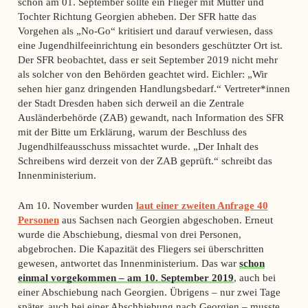
schon am 01. September sollte ein Flieger mit Mutter und
Tochter Richtung Georgien abheben. Der SFR hatte das
Vorgehen als „No-Go“ kritisiert und darauf verwiesen, dass
eine Jugendhilfeeinrichtung ein besonders geschützter Ort ist.
Der SFR beobachtet, dass er seit September 2019 nicht mehr
als solcher von den Behörden geachtet wird. Eichler: „Wir
sehen hier ganz dringenden Handlungsbedarf.“ Vertreter*innen
der Stadt Dresden haben sich derweil an die Zentrale
Ausländerbehörde (ZAB) gewandt, nach Information des SFR
mit der Bitte um Erklärung, warum der Beschluss des
Jugendhilfeausschuss missachtet wurde. „Der Inhalt des
Schreibens wird derzeit von der ZAB geprüft.“ schreibt das
Innenministerium.
Am 10. November wurden
laut einer zweiten Anfrage 40
Personen
aus Sachsen nach Georgien abgeschoben. Erneut
wurde die Abschiebung, diesmal von drei Personen,
abgebrochen. Die Kapazität des Fliegers sei überschritten
gewesen, antwortet das Innenministerium. Das war
schon
einmal vorgekommen – am 10. September 2019
, auch bei
einer Abschiebung nach Georgien. Übrigens – nur zwei Tage
später, auch bei einer Abschhiebung nach Georgien – musste