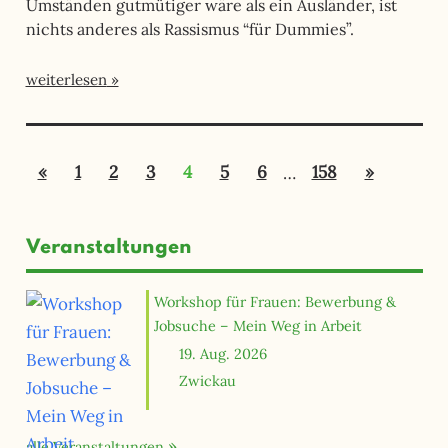
Umständen gutmütiger wäre als ein Ausländer, ist
nichts anderes als Rassismus “für Dummies”.
weiterlesen
Seitennummerierung
Vorherige
Nächste
«
1
2
3
4
5
6
…
158
»
der
Beiträge
Beiträge
Beiträge
Veranstaltungen
Workshop für Frauen: Bewerbung &
Jobsuche – Mein Weg in Arbeit
19. Aug. 2026
Zwickau
alle Veranstaltungen