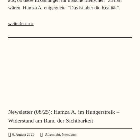
aus, ob diese Erzählungen für manche Menschen “zu hart”
wären. Hamza A. entgegnete: “Das ist aber die Realität”.
weiterlesen
Newsletter (08/25): Hamza A. im Hungerstreik –
Widerstand am Rand der Sichtbarkeit
,
6. August 2025
administrator
Allgemein
Newsletter