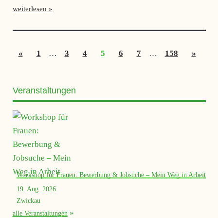
weiterlesen
Seitennummerierung
Vorherige
Nächst
«
1
…
3
4
5
6
7
…
158
»
der
Beiträge
Beiträ
Beiträge
Veranstaltungen
Workshop für Frauen: Bewerbung & Jobsuche – Mein Weg in Arbeit
19. Aug. 2026
Zwickau
alle Veranstaltungen