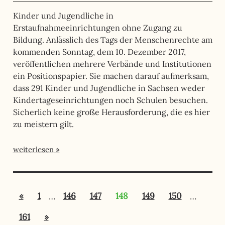
Kinder und Jugendliche in
Erstaufnahmeeinrichtungen ohne Zugang zu
Bildung. Anlässlich des Tags der Menschenrechte am
kommenden Sonntag, dem 10. Dezember 2017,
veröffentlichen mehrere Verbände und Institutionen
ein Positionspapier. Sie machen darauf aufmerksam,
dass 291 Kinder und Jugendliche in Sachsen weder
Kindertageseinrichtungen noch Schulen besuchen.
Sicherlich keine große Herausforderung, die es hier
zu meistern gilt.
weiterlesen
Seitennummerierung
Vorherige
«
1
…
146
147
148
149
150
…
der
Beiträge
Nächste
161
»
Beiträge