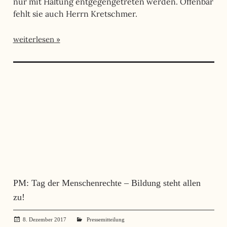
nur mit Haltung entgegengetreten werden. Offenbar
fehlt sie auch Herrn Kretschmer.
weiterlesen
PM: Tag der Menschenrechte – Bildung steht allen
zu!
8. Dezember 2017
administrator
Pressemitteilung