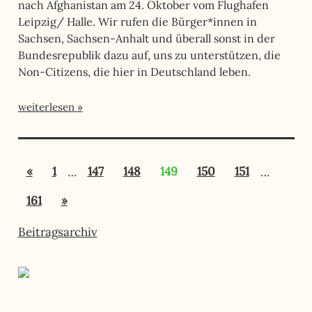
nach Afghanistan am 24. Oktober vom Flughafen
Leipzig/ Halle. Wir rufen die Bürger*innen in
Sachsen, Sachsen-Anhalt und überall sonst in der
Bundesrepublik dazu auf, uns zu unterstützen, die
Non-Citizens, die hier in Deutschland leben.
weiterlesen
Seitennummerierung
Vorherige
«
1
…
147
148
149
150
151
…
der
Beiträge
Nächste
161
»
Beiträge
Beiträge
Beitragsarchiv