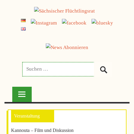
Zum
jetzt spenden
Inhalt
SÄCHSISCHER
springen
FLÜCHTLINGSRAT
Kannouta – Film und Diskussion