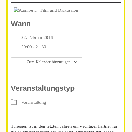
Wann
22. Februar 2018
20:00 - 21:30
Zum Kalender hinzufügen
ICS herunterladen
Google Kalender
iCalendar
Office 365
Outlook Live
Veranstaltungstyp
Veranstaltung
Tunesien ist in den letzten Jahren ein wichtiger Partner für
die Migrationspolitik der EU-Mitgliedsstaaten geworden