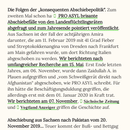
Die Folgen der „konsequenten Abschiebepolitik“.
Zum
zweiten Mal schon hat
PRO ASYL brisante
Abschiebefälle von den Landesflüchtlingsräten
abgefragt und zum Jahresende pointiert veröffentlicht
.
Aus Sachsen ist der Fall der achtjährigen Amira
darunter, die am 11. Februar 2019 mit 41 Grad Fieber
und Streptokokkenangina von Dresden nach Frankfurt
am Main gefahren wurde, um dort Richtung Italien
abgeschoben zu werden.
Wir berichteten nach
umfangreicher Recherche am 15. Mai
. Erst Ende letzten
Jahres, am 06. November, wurde dann Zaidullah A. in
Plauen aufgegriffen und „vom Schweißgerät direkt nach
Afghanistan“ abgeschoben, wie PRO ASYL schreibt. Für
ihn hätte die Beschäftigungsduldung gegriffen, die
allerdings erst mit dem 01. Januar 2020 in Kraft trat.
Wir berichteten am 07. November
,
Sächsische Zeitung
und
griffen die Geschichte auf.
Vogtland Anzeiger
Abschiebung aus Sachsen nach Pakistan vom 20.
November 2019…
Teuer kommt der Buß- und Bettgag