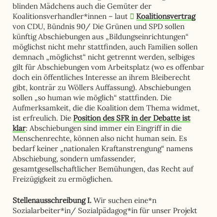
blinden Mädchens auch die Gemüter der
Koalitionsverhandler*innen – laut
Koalitionsvertrag
von CDU, Bündnis 90/ Die Grünen und SPD sollen
künftig Abschiebungen aus „Bildungseinrichtungen“
möglichst nicht mehr stattfinden, auch Familien sollen
demnach „möglichst“ nicht getrennt werden, selbiges
gilt für Abschiebungen vom Arbeitsplatz (wo es offenbar
doch ein öffentliches Interesse an ihrem Bleiberecht
gibt, konträr zu Wöllers Auffassung). Abschiebungen
sollen „so human wie möglich“ stattfinden. Die
Aufmerksamkeit, die die Koalition dem Thema widmet,
ist erfreulich. Die
Position des SFR in der Debatte ist
klar
: Abschiebungen sind immer ein Eingriff in die
Menschenrechte, können also nicht human sein. Es
bedarf keiner „nationalen Kraftanstrengung“ namens
Abschiebung, sondern umfassender,
gesamtgesellschaftlicher Bemühungen, das Recht auf
Freizügigkeit zu ermöglichen.
Stellenausschreibung I.
Wir suchen eine*n
Sozialarbeiter*in/ Sozialpädagog*in für unser Projekt