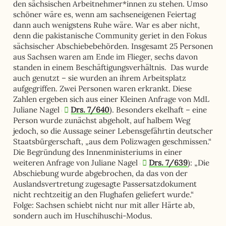
den sächsischen Arbeitnehmer*innen zu stehen. Umso
schöner wäre es, wenn am sachseneigenen Feiertag
dann auch wenigstens Ruhe wäre. War es aber nicht,
denn die pakistanische Community geriet in den Fokus
sächsischer Abschiebebehörden. Insgesamt 25 Personen
aus Sachsen waren am Ende im Flieger, sechs davon
standen in einem Beschäftigungsverhältnis. Das wurde
auch genutzt – sie wurden an ihrem Arbeitsplatz
aufgegriffen. Zwei Personen waren erkrankt. Diese
Zahlen ergeben sich aus einer Kleinen Anfrage von MdL
Juliane Nagel (
Drs. 7/640
). Besonders ekelhaft – eine
Person wurde zunächst abgeholt, auf halbem Weg
jedoch, so die Aussage seiner Lebensgefährtin deutscher
Staatsbürgerschaft, „aus dem Polizwagen geschmissen.“
Die Begründung des Innenministeriums in einer
weiteren Anfrage von Juliane Nagel (
Drs. 7/639
): „
Die
Abschiebung wurde abgebrochen, da das von der
Auslandsvertretung zugesagte Passersatzdokument
nicht rechtzeitig an den Flughafen geliefert wurde.“
Folge: Sachsen schiebt nicht nur mit aller Härte ab,
sondern auch im Huschihuschi-Modus.