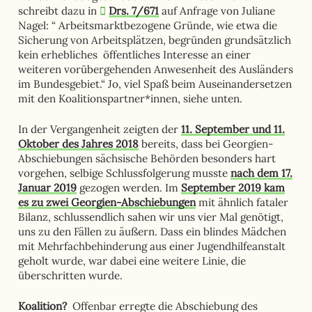
schreibt dazu in
Drs. 7/671
auf Anfrage von Juliane
Nagel: “
Arbeitsmarktbezogene Gründe, wie etwa die
Sicherung von Arbeitsplätzen, begründen
grundsätzlich
kein erhebliches öffentliches Interesse an einer
weiteren vorübergehen
den Anwesenheit des Ausländers
im Bundesgebiet.“ Jo, viel Spaß beim Auseinandersetzen
mit den Koalitionspartner*innen, siehe unten.
In der Vergangenheit zeigten der
11. September und 11.
Oktober des Jahres 2018
bereits, dass bei Georgien-
Abschiebungen sächsische Behörden besonders hart
vorgehen, selbige Schlussfolgerung musste
nach dem 17.
Januar 2019
gezogen werden. Im
September 2019 kam
es zu zwei Georgien-Abschiebungen
mit ähnlich fataler
Bilanz, schlussendlich sahen wir uns vier Mal genötigt,
uns zu den Fällen zu äußern. Dass ein blindes Mädchen
mit Mehrfachbehinderung aus einer Jugendhilfeanstalt
geholt wurde, war dabei eine weitere Linie, die
überschritten wurde.
Koalition?
Offenbar erregte die Abschiebung des