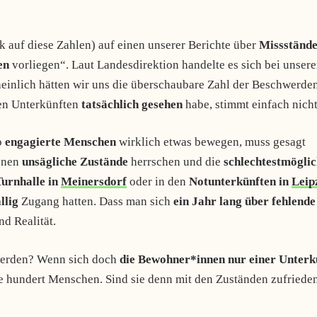
k auf diese Zahlen) auf einen unserer Berichte über
Missstände
en
vorliegen“. Laut Landesdirektion handelte es sich bei unser
einlich hätten wir uns die überschaubare Zahl der Beschwerde
den Unterkünften
tatsächlich gesehen
habe, stimmt einfach nich
o
engagierte Menschen
wirklich etwas bewegen, muss gesagt
enen
unsägliche Zustände
herrschen und die
schlechtestmögli
Turnhalle in
Meinersdorf
oder in den
Notunterkünften in
Leip
llig
Zugang hatten. Dass man sich
ein Jahr lang über fehlende
nd Realität.
werden? Wenn sich doch
die Bewohner*innen nur einer Unterk
 hundert Menschen. Sind sie denn mit den Zuständen zufriede