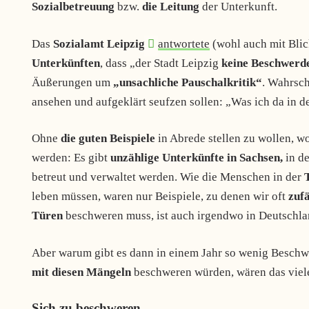
Sozialbetreuung
bzw.
die Leitung
der Unterkunft.
Das
Sozialamt Leipzig
antwortete
(wohl auch mit Blic
Unterkünften
, dass „der Stadt Leipzig
keine Beschwerd
Äußerungen um
„unsachliche Pauschalkritik“
. Wahrsch
ansehen und aufgeklärt seufzen sollen: „Was ich da in 
Ohne
die guten Beispiele
in Abrede stellen zu wollen, w
werden: Es gibt
unzählige Unterkünfte in Sachsen,
in d
betreut und verwaltet werden. Wie die Menschen in der
leben müssen, waren nur Beispiele, zu denen wir oft
zufä
Türen
beschweren muss, ist auch irgendwo in Deutschla
Aber warum gibt es dann in einem Jahr so wenig Besch
mit diesen Mängeln
beschweren würden, wären das viele
Sich zu beschweren