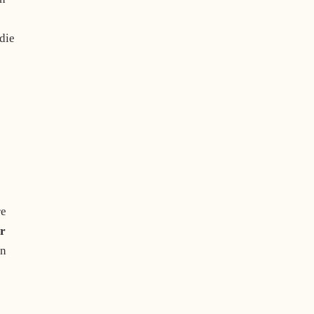
 die
re
r
en