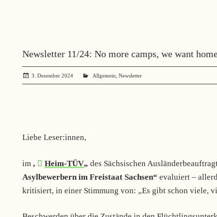
Newsletter 11/24: No more camps, we want home
,
3. Dezember 2024
administrator
Allgemein
Newsletter
Liebe Leser:innen,
im
„
Heim-TÜV
„
des Sächsischen Ausländerbeauftrag
Asylbewerbern im Freistaat Sachsen“
evaluiert – aller
kritisiert, in einer Stimmung von:
„Es gibt schon viele, v
Beschwerden über die Zustände in den Flüchtlingsunter