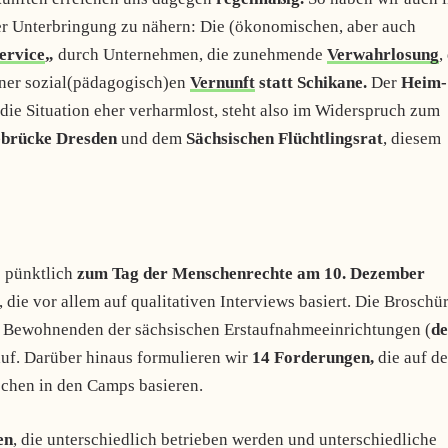
er Unterbringung zu nähern: Die (ökonomischen, aber auch
ervice
„
durch Unternehmen, die zunehmende
Verwahrlosung
,
ner sozial(pädagogisch)en
Vernunft
statt Schikane.
Der
Heim-
 die Situation eher verharmlost, steht also im Widerspruch zum
ebrücke Dresden
und dem
Sächsischen Flüchtlingsrat
, diesem
e pünktlich
zum Tag der Menschenrechte am 10. Dezember
 die vor allem auf qualitativen Interviews basiert. Die Broschü
d Bewohnenden der sächsischen Erstaufnahmeeinrichtungen (
de
auf. Darüber hinaus formulieren wir
14 Forderungen,
die auf d
chen in den Camps basieren.
en
, die unterschiedlich betrieben werden und unterschiedliche