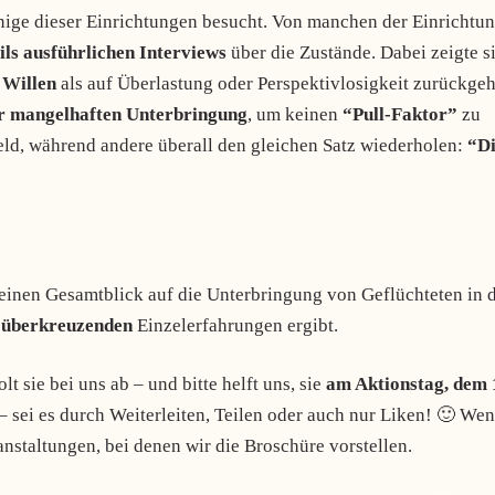
nige dieser Einrichtungen besucht. Von manchen der Einrichtu
eils ausführlichen Interviews
über die Zustände. Dabei zeigte s
 Willen
als auf Überlastung oder Perspektivlosigkeit zurückgeh
r mangelhaften Unterbringung
, um keinen
“Pull-Faktor”
zu
d, während andere überall den gleichen Satz wiederholen:
“D
einen Gesamtblick auf die Unterbringung von Geflüchteten in 
t überkreuzenden
Einzelerfahrungen ergibt.
t sie bei uns ab – und bitte helft uns, sie
am Aktionstag, dem 
 sei es durch Weiterleiten, Teilen oder auch nur Liken! 🙂 We
staltungen, bei denen wir die Broschüre vorstellen.