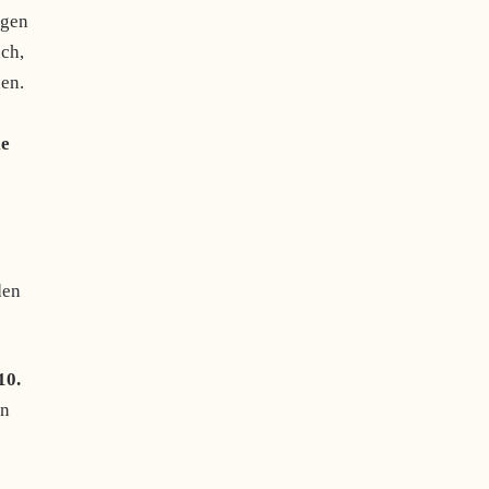
ngen
ich,
en.
ie
den
10.
nn