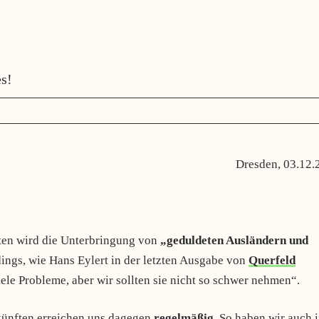
s!
Dresden, 03.12.
ten wird die Unterbringung von
„geduldeten Ausländern und
dings, wie Hans Eylert in der letzten Ausgabe von
Querfeld
iele Probleme, aber wir sollten sie nicht so schwer nehmen“.
künften erreichen uns dagegen
regelmäßig.
So haben wir auch 