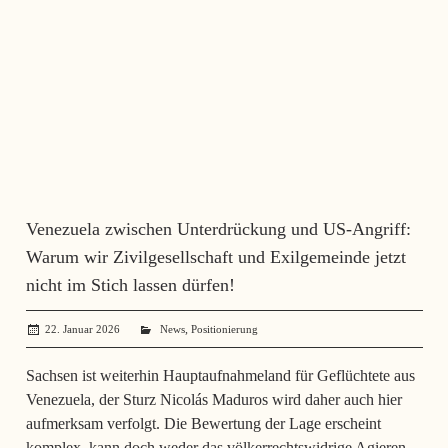
Venezuela zwischen Unterdrückung und US-Angriff:
Warum wir Zivilgesellschaft und Exilgemeinde jetzt
nicht im Stich lassen dürfen!
,
22. Januar 2026
angela mueller
News
Positionierung
Sachsen ist weiterhin Hauptaufnahmeland für Geflüchtete aus
Venezuela, der Sturz Nicolás Maduros wird daher auch hier
aufmerksam verfolgt. Die Bewertung der Lage erscheint
komplex, kann doch weder das völkerrechtswidrige Agieren