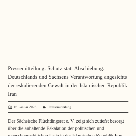
Pressemitteilung: Schutz statt Abschiebung.
Deutschlands und Sachsens Verantwortung angesichts
der eskalierenden Gewalt in der Islamischen Republik
Iran
16. Januar 2026
administrator
Pressemitteilung
Der Sächsische Flüchtlingsrat e. V. zeigt sich zutiefst besorgt
über die anhaltende Eskalation der politischen und
menschenrechtlichen Lage in der Islamischen Republik Iran.