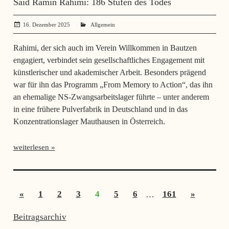
Said Ramin Rahimi: 186 Stufen des Todes
16. Dezember 2025
administrator
Allgemein
Rahimi, der sich auch im Verein Willkommen in Bautzen
engagiert, verbindet sein gesellschaftliches Engagement mit
künstlerischer und akademischer Arbeit. Besonders prägend
war für ihn das Programm „From Memory to Action“, das ihn
an ehemalige NS-Zwangsarbeitslager führte – unter anderem
in eine frühere Pulverfabrik in Deutschland und in das
Konzentrationslager Mauthausen in Österreich.
weiterlesen
Seitennummerierung
Vorherige
Nächste
«
1
2
3
4
5
6
…
161
»
der
Beiträge
Beiträge
Beiträge
Beitragsarchiv